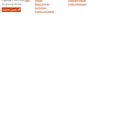
Filter:
Sortiranje:
Investicije kuponi z
Etoro.com
Najbol
Preporu
Najbolji 