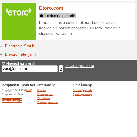
Trgovine - E
Ecipel
1 aktu
Pogledajt
Preko 45
dodataka 