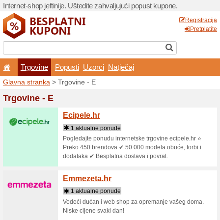
Internet-shop jeftinije. Ušte
Trgovine
Popusti
U
Glavna stranka
> Trgovine 