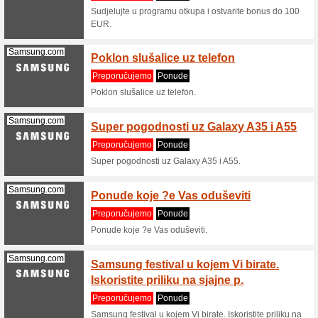
Ghbalance.com
Mate 90
Preporu
Ne zabora
učinkovit
(
više
)
Maxatin.com
Garanc
Preporu