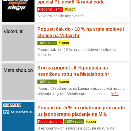
Preporu
6% discou
//www.me
Modivo.hr
Kod za
newslet
Preporu
Kod za po