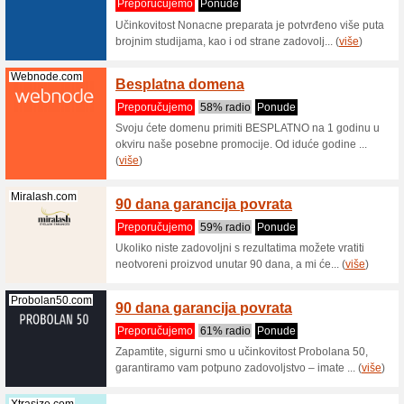
Gaia N
Gaianaturelle.hr
Kupon
Gaia Nat
Metalshop.co...
specia
HR