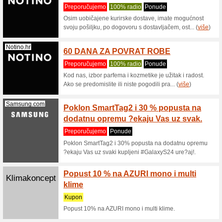
Lufthansa.com
410 de
Preporu
Po veliči
kompanija
Nonacne.com
Jamstv