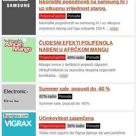
Popust
Vidaxl.hr
stolice
100% ra
Popusti č
Vidaxl.hr.
Kod za
Metalshop.com.hr
nesniž