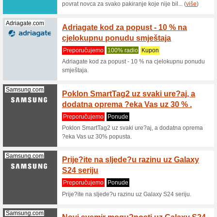
100% ra
Popust -6
sniženju 
Mikronis.hr
Popust
uz jed
Preporu
U eshopu