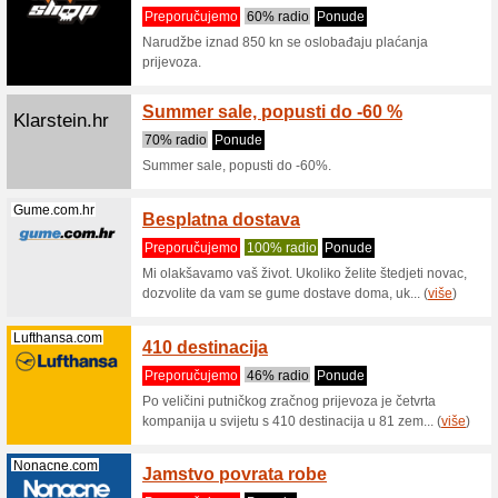
Friday
100% ra
U webesh
% na Blac
Picasee.hr
SK - 1
Preporu
10% zľav