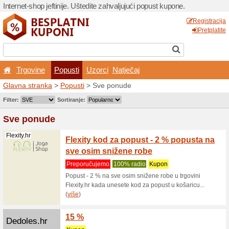
Internet-shop jeftinije. Ušte
Trgovine
Popusti
U
Glavna stranka
>
Popusti
>