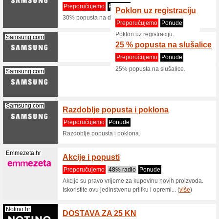
Summer
Klarstein.hr
70% rad
Summer s
Gume.com.hr
Bespla
Preporu
Mi olakša
dozvolite