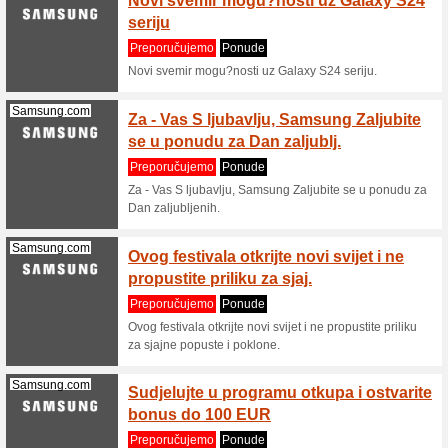
odabrane 
(
više
)
Ghbalance.com
Oblikuj
Preporu
Povećanje
jednostav