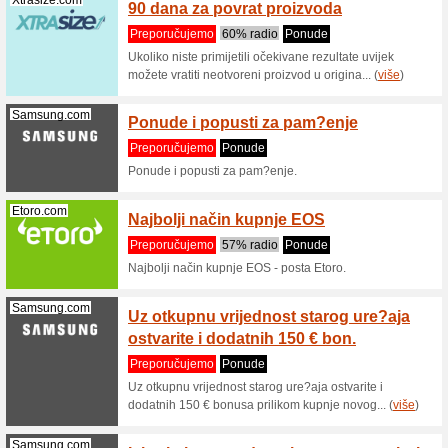
Preporu
6% discou
//www.me
Metalshop.co...
specia
Preporu
Sleva 6%