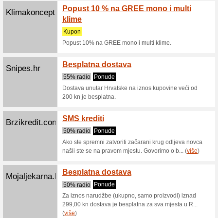
Preporu
Učinkovit
brojnim s
Webnode.com
Bespl
Preporu
Svoju će
okviru na
(
više
)