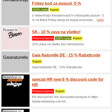
Flexity.h
(
više
)
15 %
Dedoles.hr
Kupon
15% popu
Metalshop.co...
new 6 