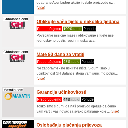
aplikaciji
Picasee.hr
RO Pic
toate 
Preporu
Picasee.
Samo 
Klimakoncept.hr