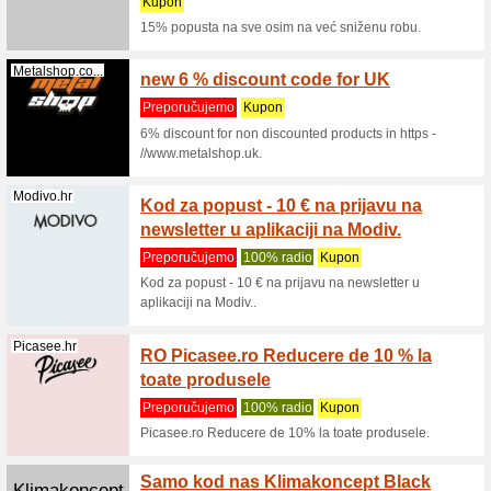
Filter:
Sortiranje:
Sve ponude
Flexity.hr
Flexit
sve os
Preporu
Popust - 