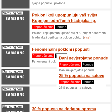
Toliko sm
vam varti
Metalshop.co...
Osloba
Preporu
Narudžbe
prijevoza