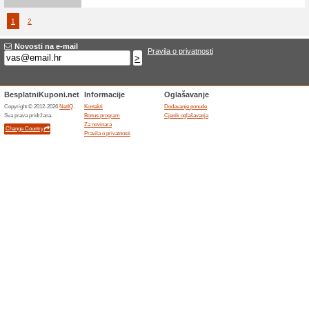
Miralash.com
90 dan
Preporu
Ukoliko n
neotvoren
Probolan50.com
90 dan