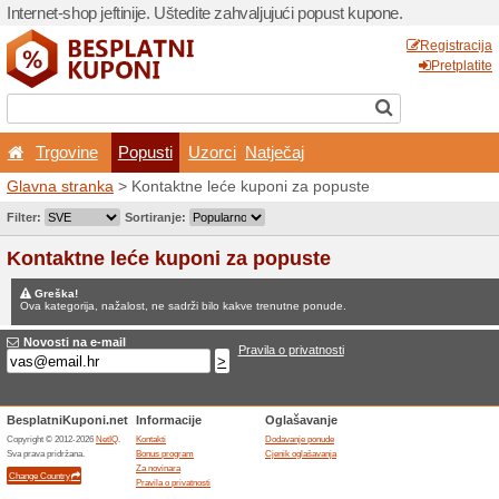
Internet-shop jeftinije. Ušte
Trgovine
Popusti
U
Glavna stranka
> Kontaktne