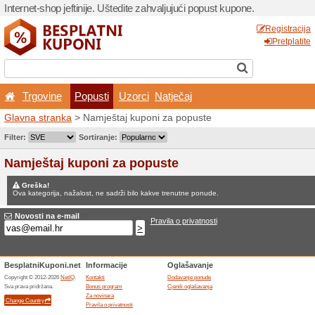
Internet-shop jeftinije. Ušte
Trgovine
Popusti
U
Glavna stranka
> Namještaj