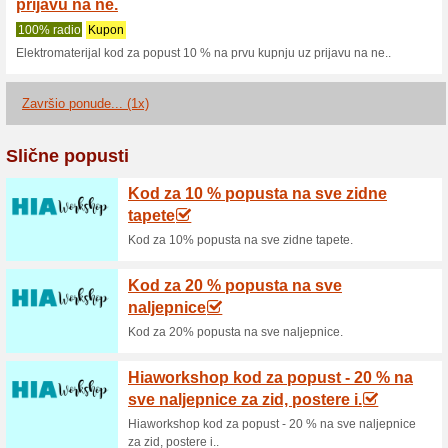
Elektromaterija
1 aktualne ponude
1 završio
Filter:
Glasovanje:
Idite na
www.elektromaterij
Primajte obavijesti o novim
kupone u ovaj dućan.
>