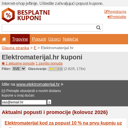
Internet-shop jeftinije. Ušte
Trgovine
Popusti
U
Glavna stranka
>
E
> Elektr