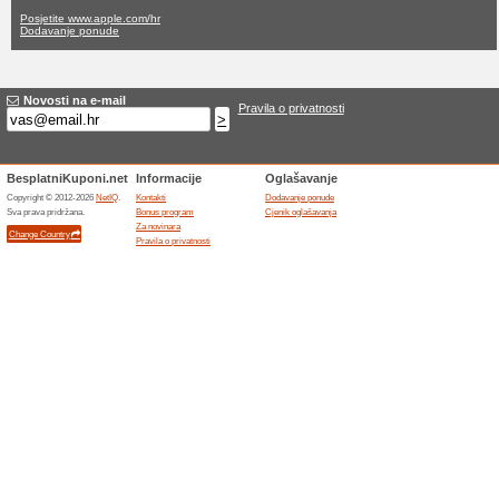
Apple.com pop
ne aktualne ponude
ne zavr
Filter:
Glasovanje:
Idite na
www.apple.com/hr
Primajte obavijesti o novim
kupone u ovaj dućan.
>