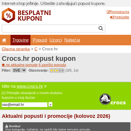
Internet-shop jeftinije. Ušte
Trgovine
Popusti
U
Glavna stranka
>
C
> Crocs