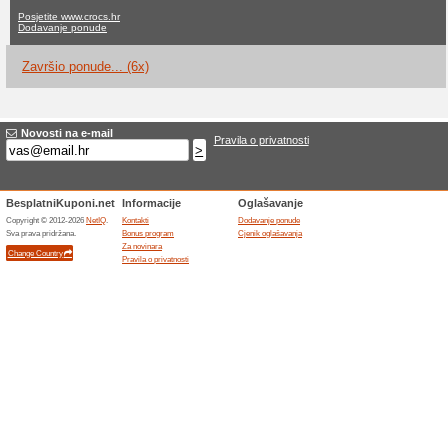
Crocs.hr popus
ne aktualne ponude
6 završi
Filter:
Glasovanje:
Idite na
www.crocs.hr
Primajte obavijesti o novim
kupone u ovaj dućan.
>