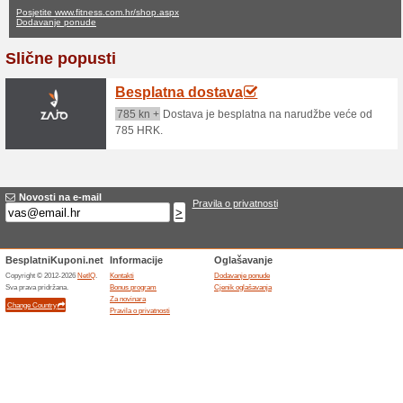
Fitness.com.hr
ne aktualne ponude
ne zavr
Filter:
Glasovanje:
Idite na
www.fitness.com.h
Primajte obavijesti o novim
kupone u ovaj dućan.
>