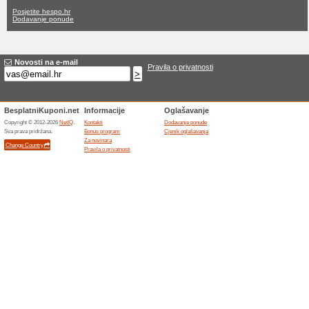
Hespo.hr popus
ne aktualne ponude
ne zavr
Filter:
Glasovanje:
Idite na
hespo.hr
Primajte obavijesti o novim
kupone u ovaj dućan.
>