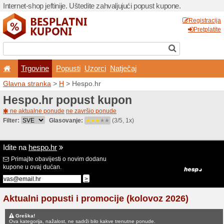
Internet-shop jeftinije. Ušte
Trgovine
Popusti
U
Glavna stranka
>
H
> Hesp