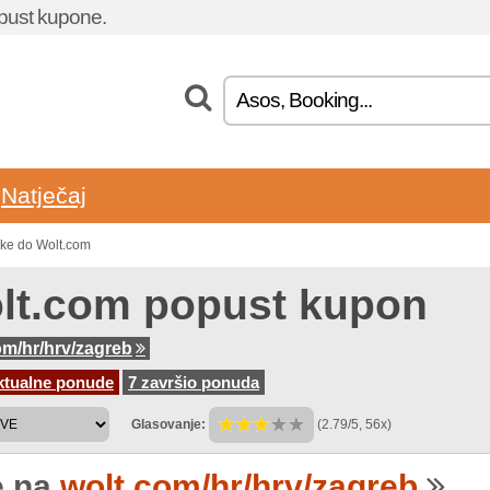
popust kupone.
Natječaj
ake do Wolt.com
lt.com popust kupon
om/hr/hrv/zagreb
ktualne ponude
7 završio ponuda
Glasovanje:
(2.79/5, 56x)
e na
wolt.com/hr/hrv/zagreb