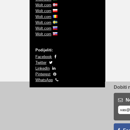
Wolt.com
Wolt.com
Wolt.com
Wolt.com
Wolt.com
Wolt.com
Podijeliti:
Facebook
Twitter
LinkedIn
Pinterest
WhatsApp
Dobiti 
N