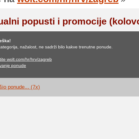
ualni popusti i promocije (kolov
eška!
ategorija, nažalost, ne sadrži bilo kakve trenutne ponude.
tite wolt.com/hr/hrv/zagreb
vanje ponude
šio ponude... (7x)