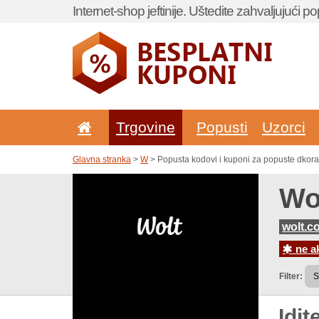
Internet-shop jeftinije. Uštedite zahvaljujući 
Trgovine
Popusti
Uzorci
Glavna stranka
>
W
> Popusta kodovi i kuponi za popuste dkor
Wo
wolt.c
ne a
Filter:
Idit