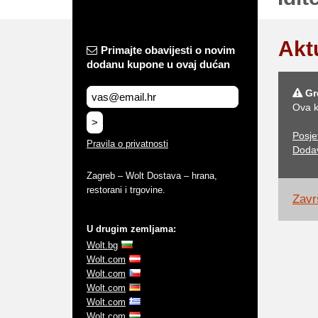
Akt
Primajte obavijesti o novim
dodanu kupone u ovaj dućan
Gr
Ova k
>
Posje
Pravila o privatnosti
Doda
Zagreb – Wolt Dostava – hrana,
restorani i trgovine.
Zavr
U drugim zemljama:
Wolt.bg
Wolt.com
Wolt.com
Wolt.com
Wolt.com
Wolt.com