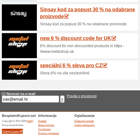
Aktualni popusti i p
Greška!
Ova kategorija, nažalost, ne sadrž
Posjetite www.zoot.hr
Dodavanje ponude
Završio ponude... (10x)