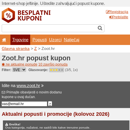
Internet-shop jeftinije. Ušte
Trgovine
Popusti
U
Glavna stranka
>
Z
> Zoot.