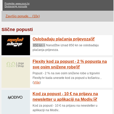
Zoot.hr popust
ne aktualne ponude
10 zavr
Filter:
Glasovanje:
Idite na
www.zoot.hr
Primajte obavijesti o novim
kupone u ovaj dućan.
>